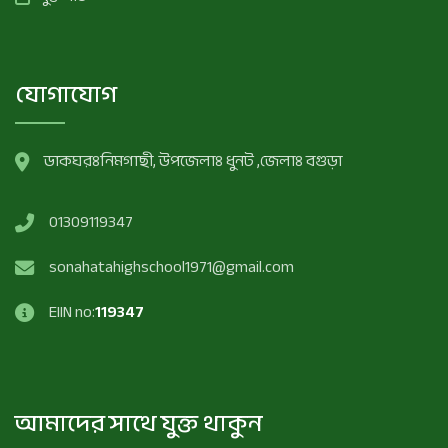
যোগাযোগ
ডাকঘরঃনিমগাছী, উপজেলাঃ ধুনট ,জেলাঃ বগুড়া
01309119347
sonahatahighschool1971@gmail.com
EIIN no:
119347
আমাদের সাথে যুক্ত থাকুন