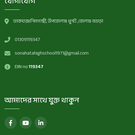
যোগাযোগ
ডাকঘরঃনিমগাছী, উপজেলাঃ ধুনট ,জেলাঃ বগুড়া
01309119347
sonahatahighschool1971@gmail.com
EIIN no:
119347
আমাদের সাথে যুক্ত থাকুন